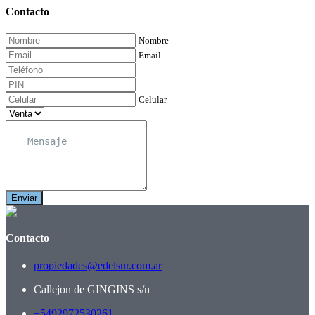
Contacto
Nombre
Email
Celular
Enviar
Contacto
propiedades@edelsur.com.ar
Callejon de GINGINS s/n
+5492972530261