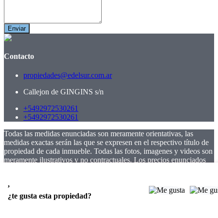
Enviar
Contacto
propiedades@edelsur.com.ar
Callejon de GINGINS s/n
+5492972530261
+5492972530261
Todas las medidas enunciadas son meramente orientativas, las
medidas exactas serán las que se expresen en el respectivo título de
propiedad de cada inmueble. Todas las fotos, imagenes y videos son
meramente ilustrativos y no contractuales. Los precios enunciados
son meramente orientativos y no contractuales.
,
© 2026 EMPRENDIMIENTOS DEL SUR PROPIEDADES.
¿te gusta esta propiedad?
Software Inmobiliario - Tokko Broker