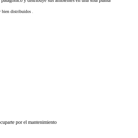
 patagónico y distribuye sus ambientes en una sola planta
 bien distribuidos .
eocuparte por el mantenimiento