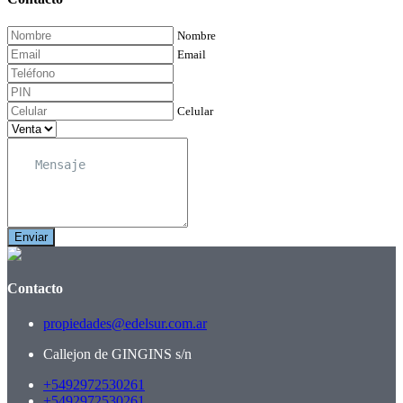
Nombre
Email
Celular
Enviar
Contacto
propiedades@edelsur.com.ar
Callejon de GINGINS s/n
+5492972530261
+5492972530261